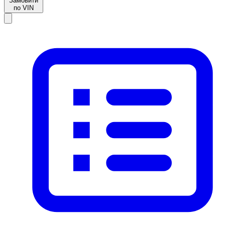
Замовити
по VIN