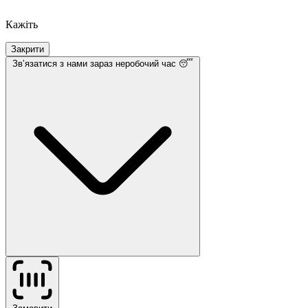
Кажіть
Закрити
Звʼязатися з нами
зараз неробочий час 😴