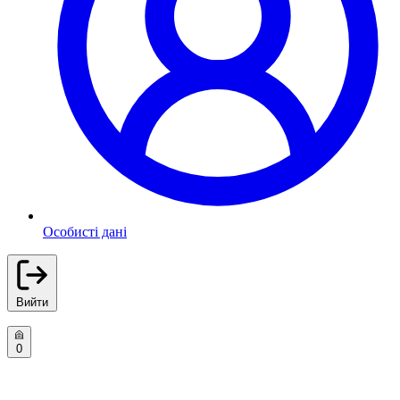
Особисті дані
Вийти
0