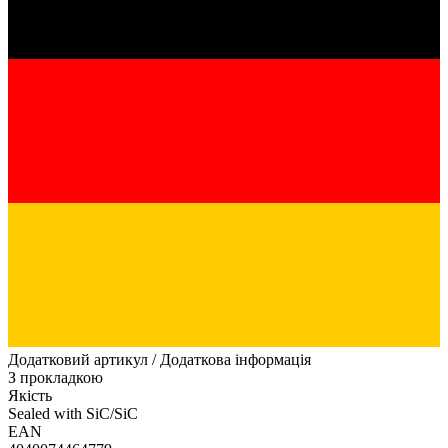
Додатковий артикул / Додаткова інформація
З прокладкою
Якість
Sealed with SiC/SiC
EAN