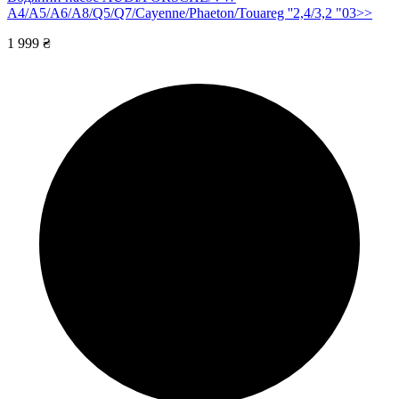
A4/A5/A6/A8/Q5/Q7/Cayenne/Phaeton/Touareg ''2,4/3,2 "03>>
1 999 ₴