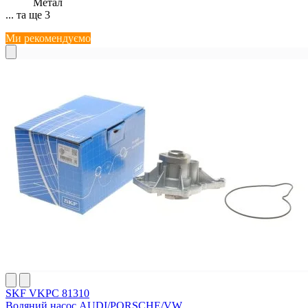
Метал
... та ще 3
Ми рекомендуємо
SKF VKPC 81310
Водяний насос AUDI/PORSCHE/VW