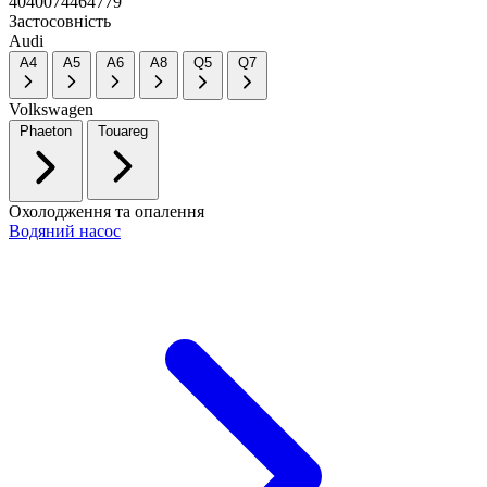
4040074464779
Застосовність
Audi
A4
A5
A6
A8
Q5
Q7
Volkswagen
Phaeton
Touareg
Охолодження та опалення
Водяний насос