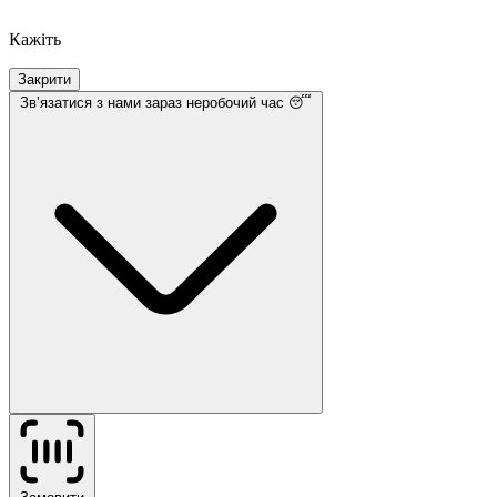
Кажіть
Закрити
Звʼязатися з нами
зараз неробочий час 😴