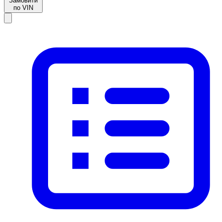
Замовити
по VIN