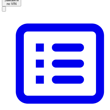
Замовити
по VIN