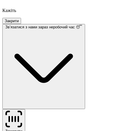
Кажіть
Закрити
Звʼязатися з нами
зараз неробочий час 😴