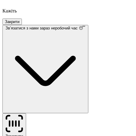
Кажіть
Закрити
Звʼязатися з нами
зараз неробочий час 😴