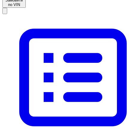
Замовити
по VIN