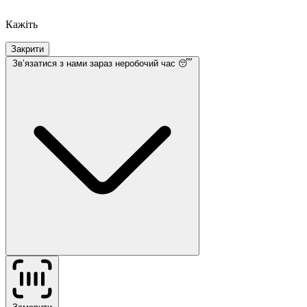
Кажіть
Закрити
Звʼязатися з нами
зараз неробочий час 😴