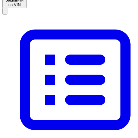
Замовити
по VIN