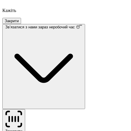
Кажіть
Закрити
Звʼязатися з нами
зараз неробочий час 😴