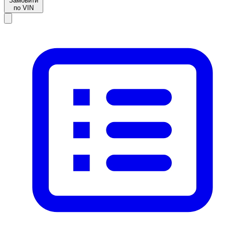
Замовити
по VIN