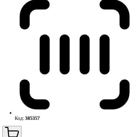
Код:
385357