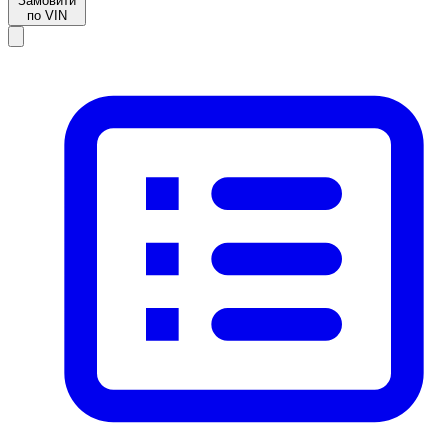
Замовити
по VIN