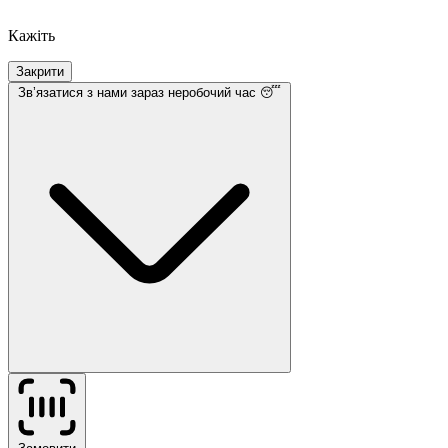
Кажіть
Закрити
Звʼязатися з нами
зараз неробочий час 😴