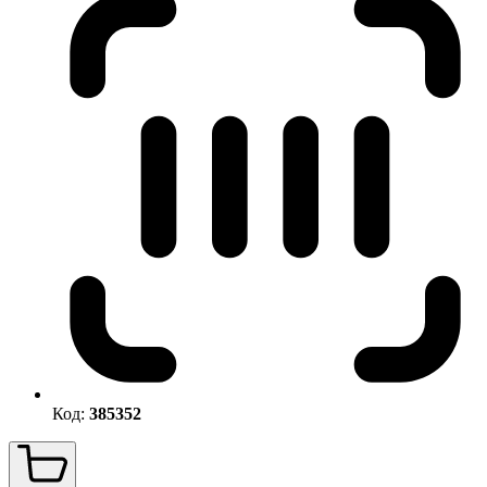
Код:
385352