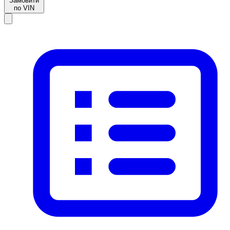
Замовити
по VIN