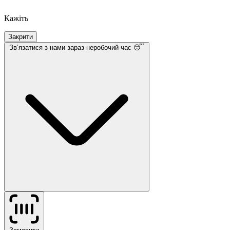
Кажіть
Закрити
Звʼязатися з нами
зараз неробочий час 😴