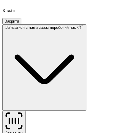
Кажіть
Закрити
Звʼязатися з нами
зараз неробочий час 😴