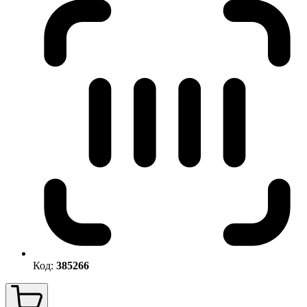
Код:
385266