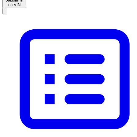
Замовити
по VIN