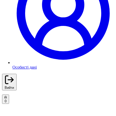
Особисті дані
Вийти
0