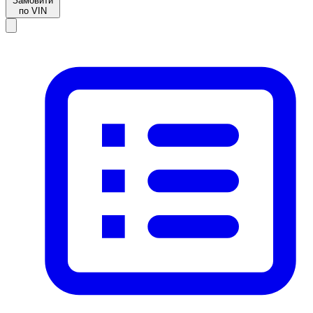
Замовити
по VIN