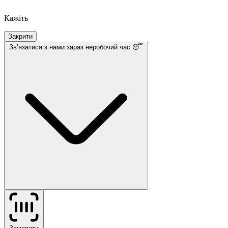
Кажіть
Закрити
Звʼязатися з нами
зараз неробочий час 😴