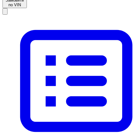
Замовити
по VIN