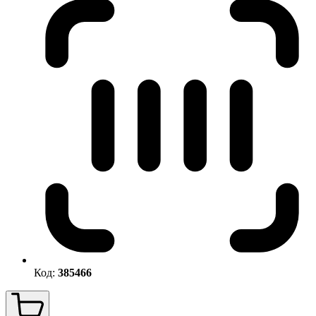
Код:
385466