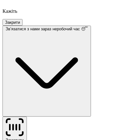
Кажіть
Закрити
Звʼязатися з нами
зараз неробочий час 😴