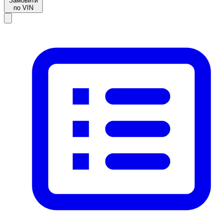
Замовити
по VIN