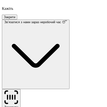
Кажіть
Закрити
Звʼязатися з нами
зараз неробочий час 😴