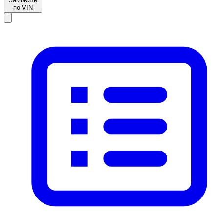
Замовити
по VIN