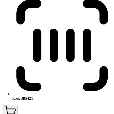
Код:
385421