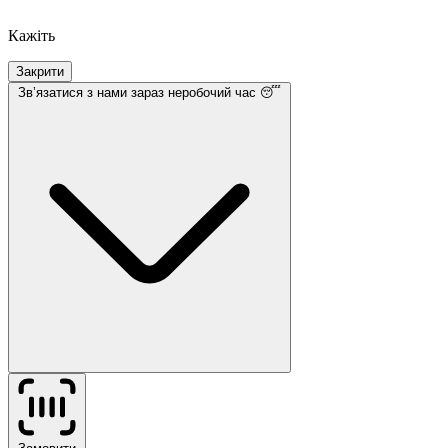
Кажіть
Закрити
Звʼязатися з нами
зараз неробочий час 😴