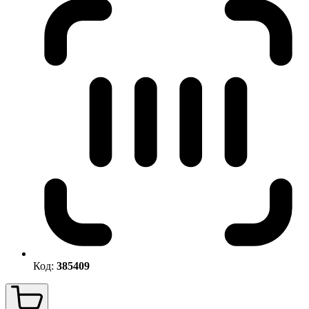
Код:
385409