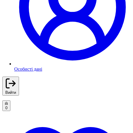
Особисті дані
Вийти
0