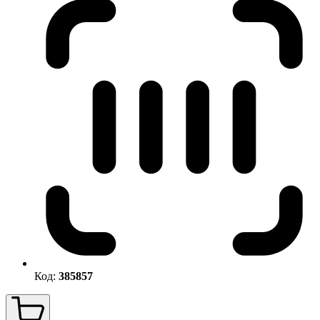
Код:
385857