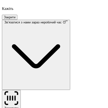
Кажіть
Закрити
Звʼязатися з нами
зараз неробочий час 😴