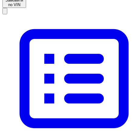
Замовити
по VIN