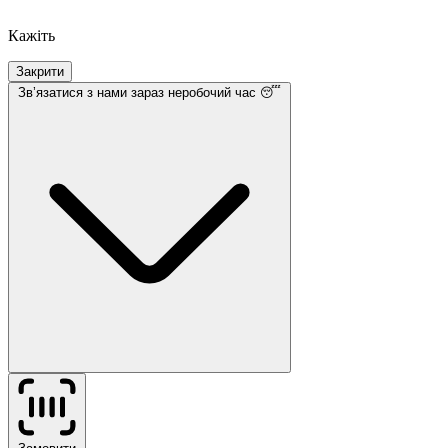
Кажіть
Закрити
Звʼязатися з нами
зараз неробочий час 😴