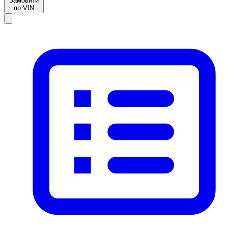
Замовити
по VIN