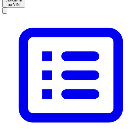
Замовити
по VIN