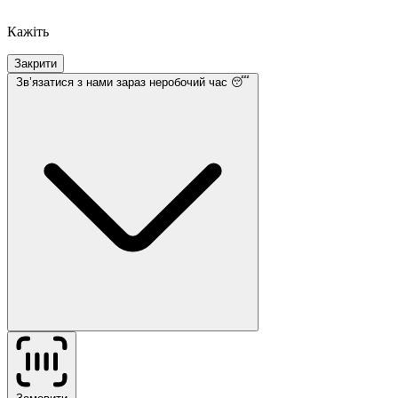
Кажіть
Закрити
Звʼязатися з нами
зараз неробочий час 😴