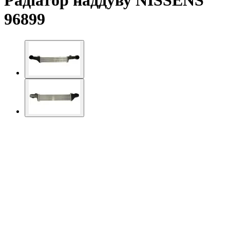
Радіатор наддуву NISSENS
96899