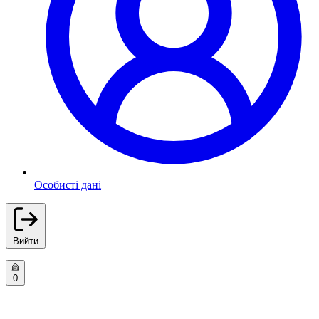
Особисті дані
Вийти
0