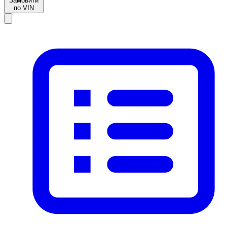
Замовити
по VIN