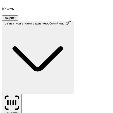
Кажіть
Закрити
Звʼязатися з нами
зараз неробочий час 😴