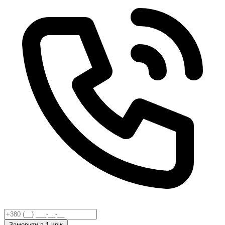
Замовити
в 1 клік