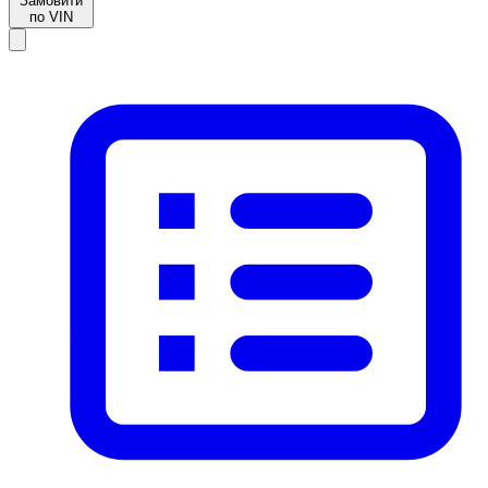
Замовити
по VIN