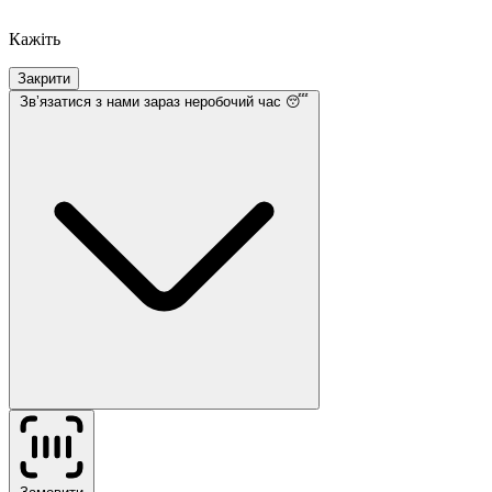
Кажіть
Закрити
Звʼязатися з нами
зараз неробочий час 😴