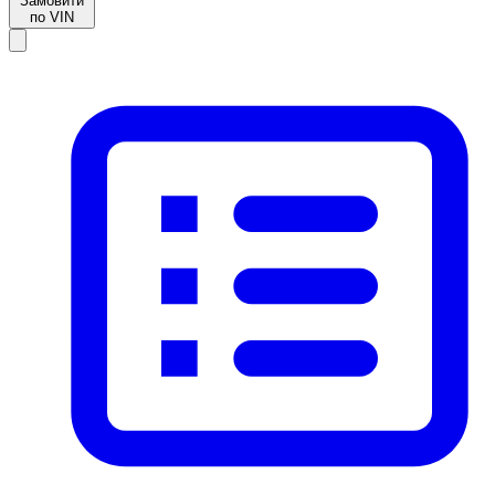
Замовити
по VIN