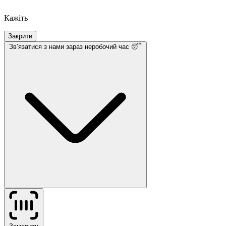
Кажіть
Закрити
Звʼязатися з нами
зараз неробочий час 😴