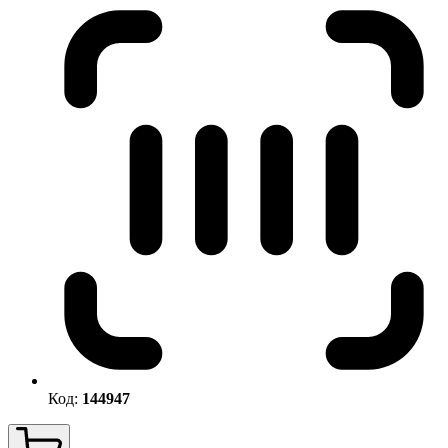
Код:
144947