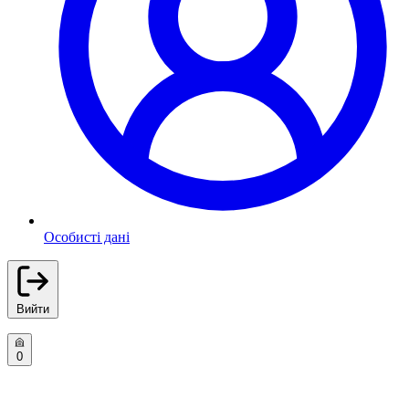
Особисті дані
Вийти
0