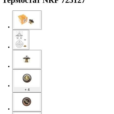
Термостат NRF 725127
+ 4