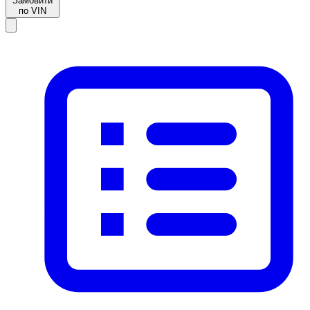
Замовити
по VIN