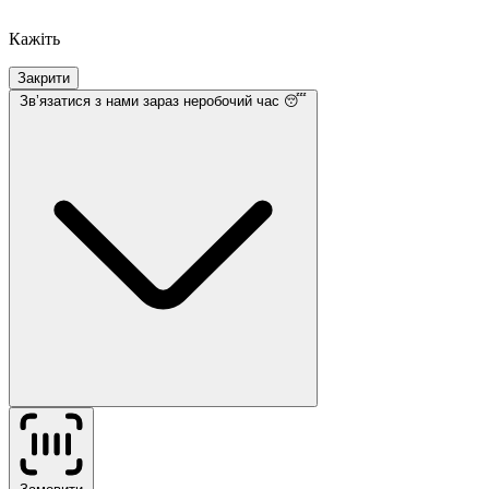
Кажіть
Закрити
Звʼязатися з нами
зараз неробочий час 😴