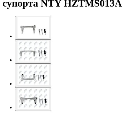
супорта NTY HZTMS013A