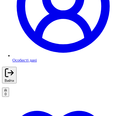
Особисті дані
Вийти
0