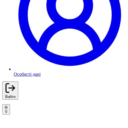
Особисті дані
Вийти
0