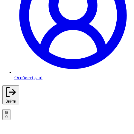
Особисті дані
Вийти
0