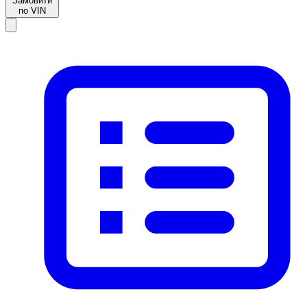
Замовити
по VIN