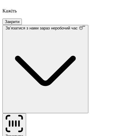
Кажіть
Закрити
Звʼязатися з нами
зараз неробочий час 😴