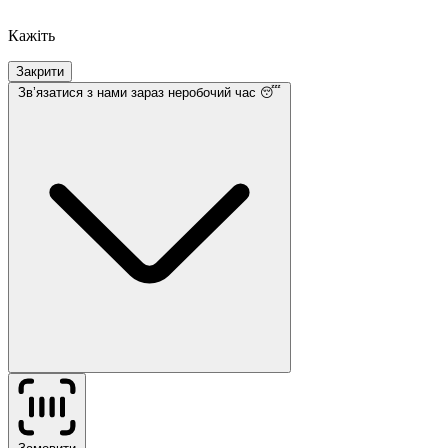
Кажіть
Закрити
Звʼязатися з нами
зараз неробочий час 😴