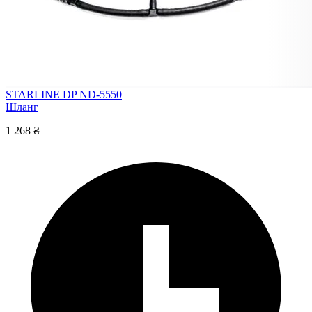
STARLINE DP ND-5550
Шланг
1 268 ₴