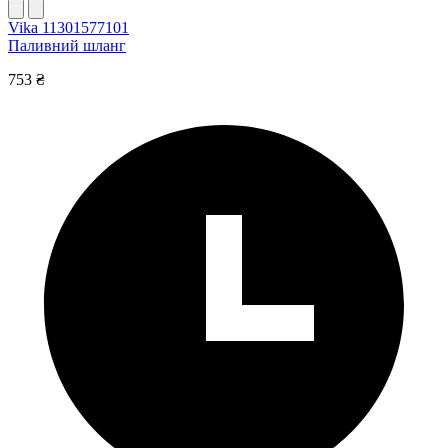
Vika 11301577101
Паливний шланг
753 ₴