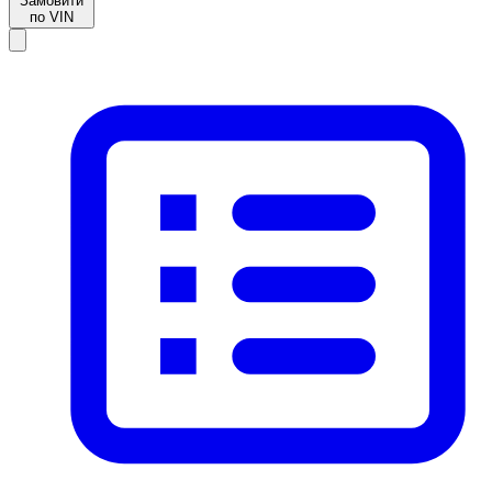
Замовити
по VIN