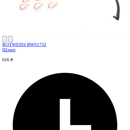
ROTWEISS RWS1732
Шланг
616 ₴