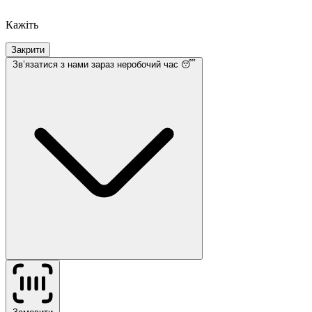
Кажіть
Закрити
Звʼязатися з нами
зараз неробочий час 😴