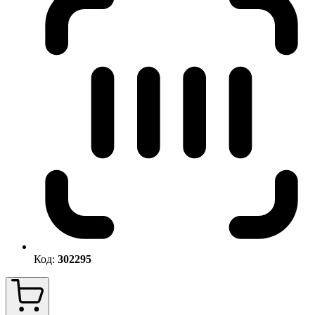
Код:
302295