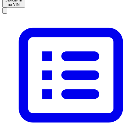
Замовити
по VIN