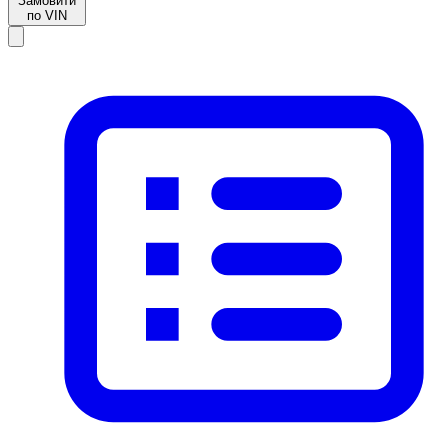
Замовити
по VIN