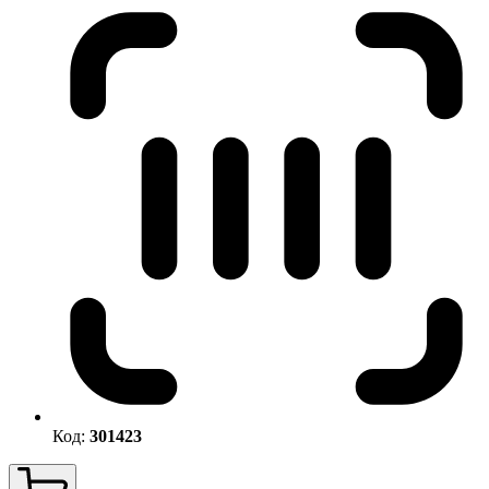
Код:
301423