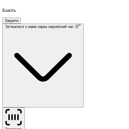
Кажіть
Закрити
Звʼязатися з нами
зараз неробочий час 😴