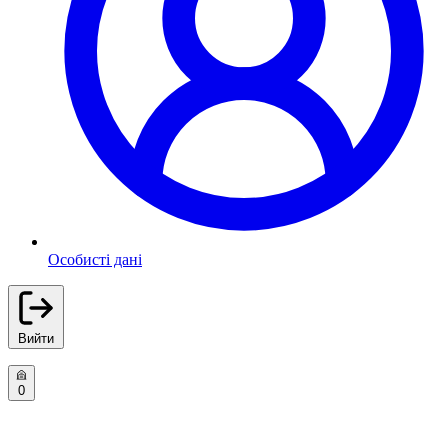
Особисті дані
Вийти
0