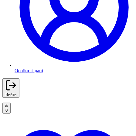
Особисті дані
Вийти
0