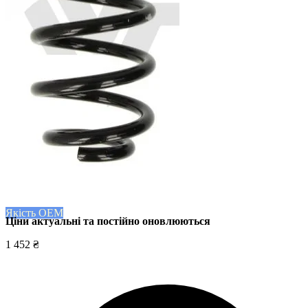
Якість OEM
Ціни актуальні та постійно оновл
юються
1 452 ₴