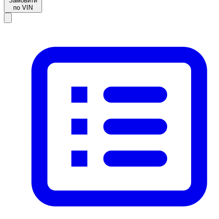
Замовити
по VIN