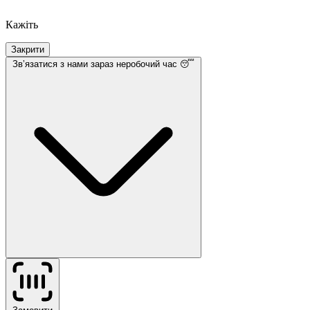
Кажіть
Закрити
Звʼязатися з нами
зараз неробочий час 😴