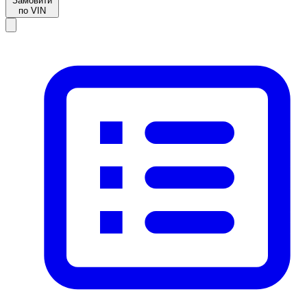
Замовити
по VIN