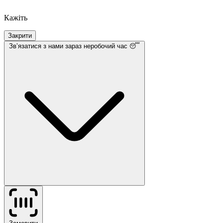
Кажіть
Закрити
Звʼязатися з нами
зараз неробочий час 😴