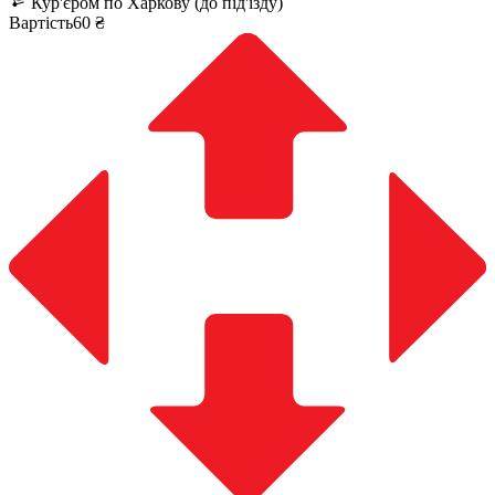
Кур'єром по Харкову (до під'їзду)
Вартість60 ₴