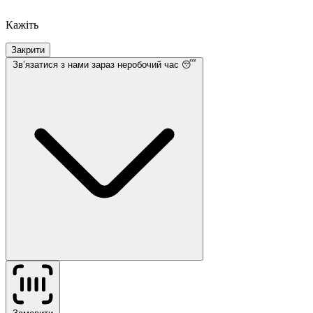
Кажіть
Закрити
Звʼязатися з нами
зараз неробочий час 😴