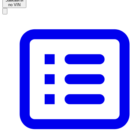
Замовити
по VIN