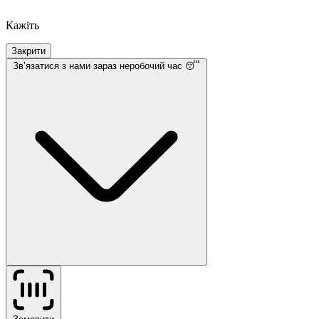
Кажіть
Закрити
Звʼязатися з нами
зараз неробочий час 😴