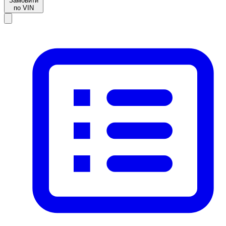
Замовити
по VIN