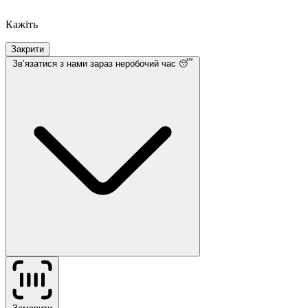
Кажіть
Закрити
Звʼязатися з нами
зараз неробочий час 😴