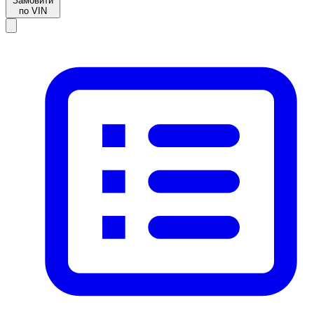
Замовити
по VIN