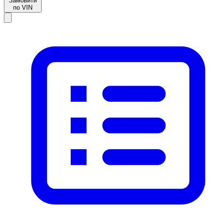
Замовити
по VIN