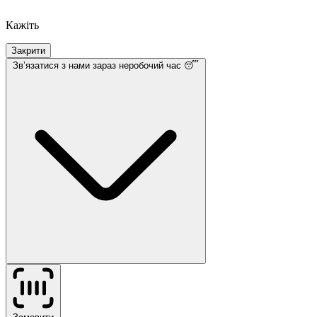
Кажіть
Закрити
Звʼязатися з нами
зараз неробочий час 😴