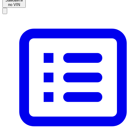
Замовити
по VIN