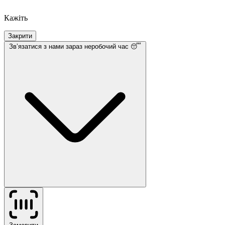
Кажіть
Закрити
Звʼязатися з нами
зараз неробочий час 😴