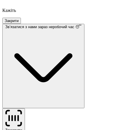
Кажіть
Закрити
Звʼязатися з нами
зараз неробочий час 😴