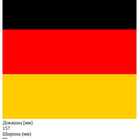
Довжина [мм]
157
Ширина (мм)