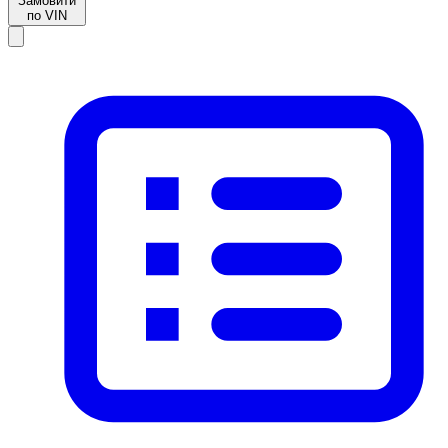
Замовити
по VIN