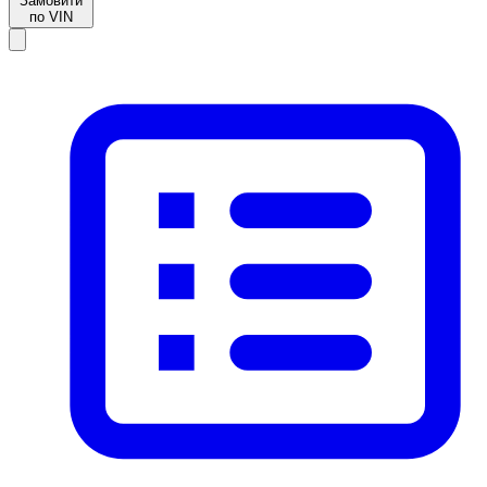
Замовити
по VIN