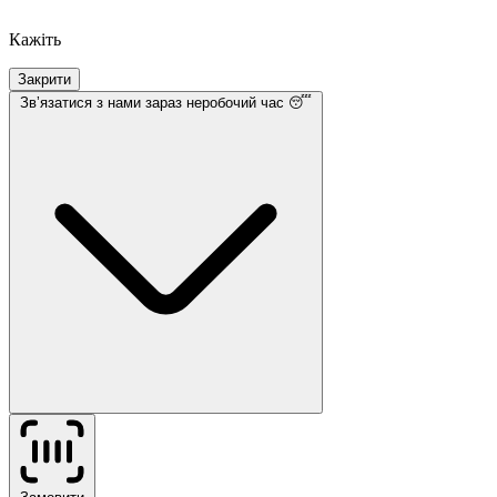
Кажіть
Закрити
Звʼязатися з нами
зараз неробочий час 😴