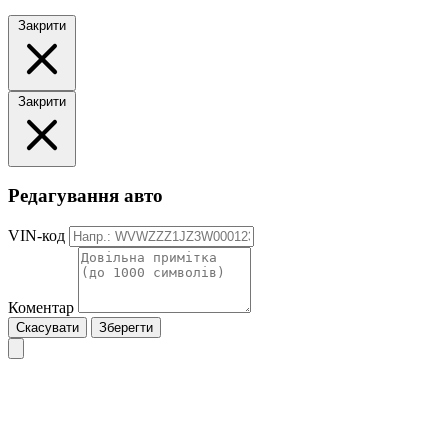
Закрити
Закрити
Редагування авто
VIN-код
Коментар
Скасувати
Зберегти