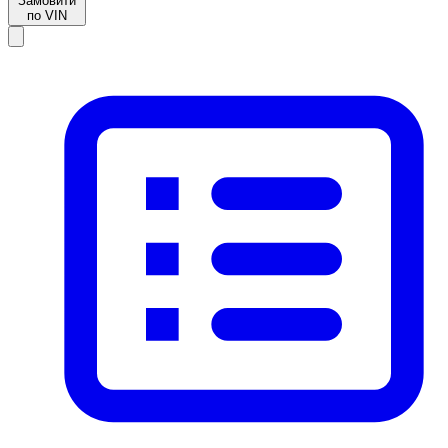
Замовити
по VIN