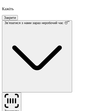
Кажіть
Закрити
Звʼязатися з нами
зараз неробочий час 😴