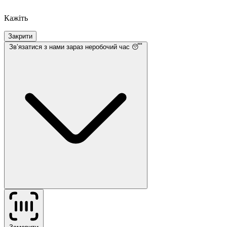
Кажіть
Закрити
Звʼязатися з нами
зараз неробочий час 😴