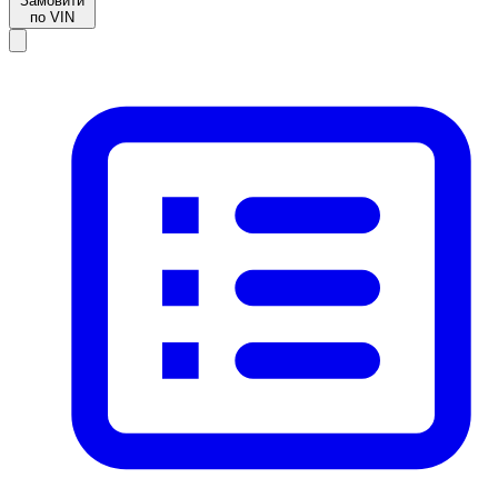
Замовити
по VIN