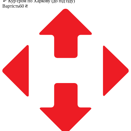
Кур'єром по Харкову (до під'їзду)
Вартість60 ₴