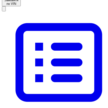
Замовити
по VIN