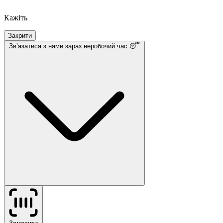
Кажіть
Закрити
Звʼязатися з нами
зараз неробочий час 😴