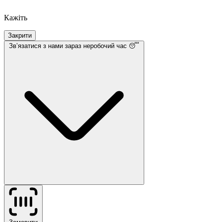
Кажіть
Закрити
Звʼязатися з нами
зараз неробочий час 😴