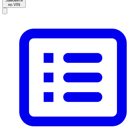
Замовити
по VIN