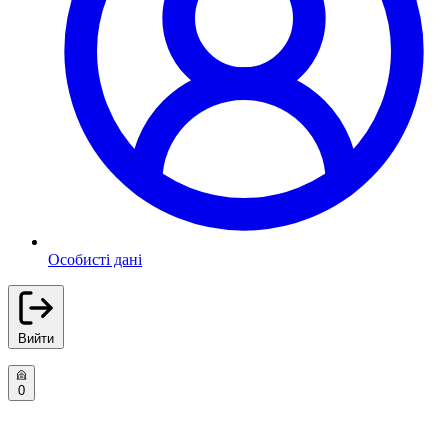
Особисті дані
Вийти
0