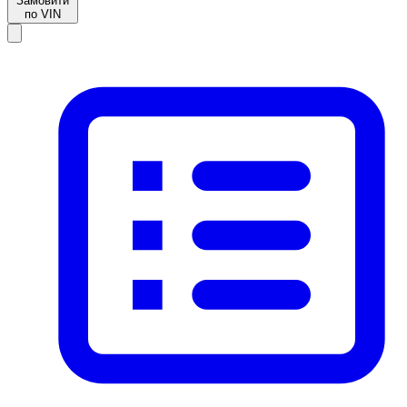
Замовити
по VIN