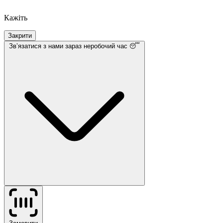
Кажіть
Закрити
Звʼязатися з нами
зараз неробочий час 😴