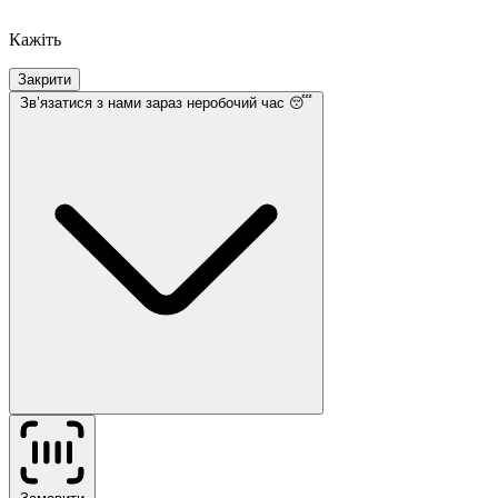
Кажіть
Закрити
Звʼязатися з нами
зараз неробочий час 😴