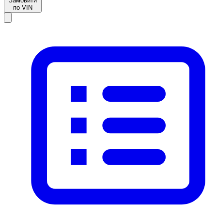
Замовити
по VIN